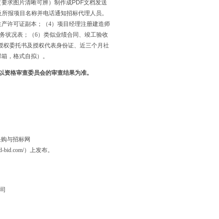
件（要求图片清晰可辨）制作成PDF文档发送
及所报项目名称并电话通知招标代理人员。
生产许可证副本；（4）项目经理注册建造师
财务状况表；（6）类似业绩合同、竣工验收
人授权委托书及授权代表身份证、近三个月社
邮箱，格式自拟）。
以资格审查委员会的审查结果为准。
山东省采购与招标网
d-bid.com/）上发布。
司