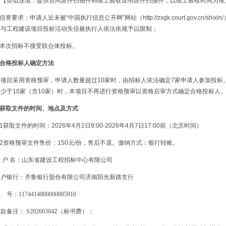
绩【类似业绩：提供合同原件扫描件和竣工验收证明原件扫描件，以竣工验收时间为准
.信誉要求：申请人近未被“中国执行信息公开网”网站（http://zxgk.court.gov.cn/
参与工程建设项目投标活动失信被执行人依法依规予以限制；
6.本次招标不接受联合体投标。
.合格投标人确定方法
本项目采用资格预审，申请人数量超过10家时，由招标人依法确定7家申请人参加投标
均少于10家（含10家）时，本项目不再进行资格预审以资格后审方式确定合格投标人
5.获取文件的时间、地点及方式
.1获取文件的时间：2026年4月2日9:00-2026年4月7日17:00前（北京时间）
.2资格预审文件售价：150元/份，售后不退。缴纳方式：银行转账。
开
户
名：山东省建设工程招标中心有限公司
开户银行：齐鲁银行股份有限公司济南阳光新路支行
账
号：
1174414000000005910
汇款备注：
S20260304
2（标书费）；