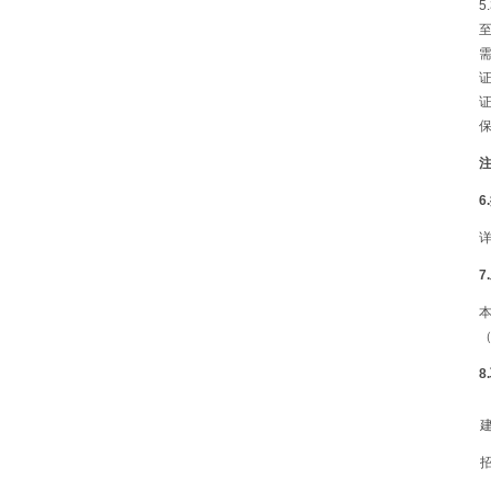
5
至
7
（
8