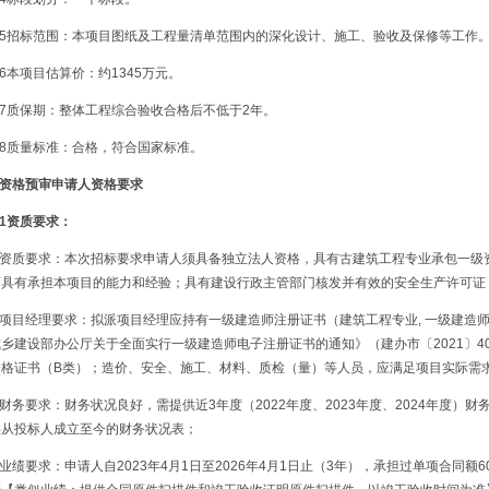
2.5招标范围：本项目图纸及工程量清单范围内的深化设计、施工、验收及保修等工作
.6本项目估算价：约1345万元。
.7质保期：整体工程综合验收合格后不低于2年。
.8质量标准：合格，符合国家标准。
.资格预审申请人资格要求
.1资质要求：
1.资质要求：本次招标要求申请人须具备独立法人资格，具有古建筑工程专业承包一级
面具有承担本项目的能力和经验；具有建设行政主管部门核发并有效的安全生产许可证
2.项目经理要求：拟派项目经理应持有一级建造师注册证书（建筑工程专业, 一级建造
城乡建设部办公厅关于全面实行一级建造师电子注册证书的通知》（建办市〔2021〕
合格证书（B类）；造价、安全、施工、材料、质检（量）等人员，应满足项目实际需
.财务要求：财务状况良好，需提供近3年度（2022年度、2023年度、2024年度
供从投标人成立至今的财务状况表；
.业绩要求：申请人自2023年4月1日至2026年4月1日止（3年），承担过单项合同