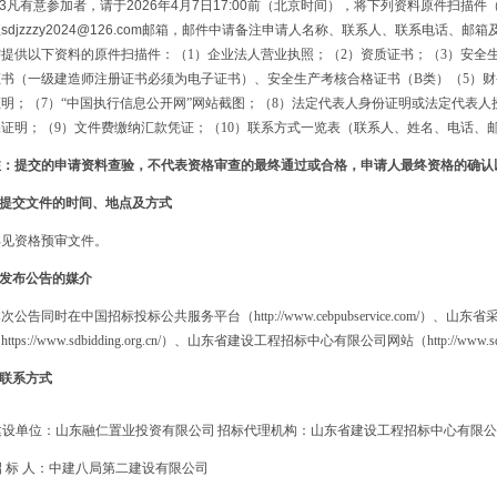
.3凡有意参加者，请于2026年4月7日17:00前（北京时间），将下列资料原件扫描
sdjzzzy2024@126.com邮箱，邮件中请备注申请
人名称、联系人、联系电话、邮箱
需提供以下资料的原件扫描件：（
1）企业法人营业执照；（2）资质证书；（3）安全
证
书
（一级建造师注册证书必须为电子证书）、安全生产考核合格证书（
B类）（5）
证明；（7）“中国执行信息公开网”网站截图；（8）法定代表人身份证明或法定代表
保证明；（9）文件费缴纳汇款凭证；（10）联系方式一览表（联系人、姓名、电话、
注：提交的申请资料查验，不代表资格审查的最终通过或合格，申请人最终资格的确认
6.提交文件的时间、地点及方式
详见资格预审文件。
.发布公告的媒介
本次公告同时在中国招标投标公共服务平台（
http://www.cebpubservice.com/）、
https://www.sdbidding.org.cn/）、山东省建设工程招标中心有限公司网站（http://www.s
.联系方式
建设单位：山东融仁置业投资有限公司
招标代理机构：山东省建设工程招标中心有限公
招
标
人：中建八局第二建设有限公司