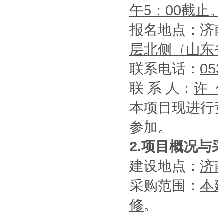
午5：00截止
报名地点：
济
层北侧（山东
联系电话：
05
联 系 人：
许 
本项目现进行
参加。
2.项目概况与
建设地点：
济
采购范围：
本
修
。